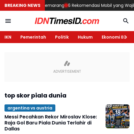
mbangun Rumah di Semarang
BREAKING NEWS
6 Rekomendasi Mobil yang Wajib Dil
IKN
Pemerintah
Politik
Hukum
Ekonomi Bisnis
top skor piala dunia
argentina vs austria
Messi Pecahkan Rekor Miroslav Klose:
Raja Gol Baru Piala Dunia Terlahir di
Dallas