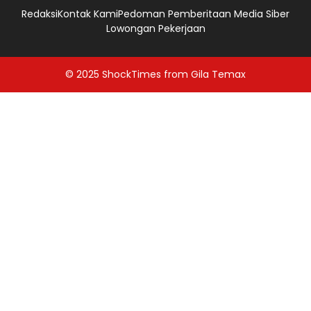
Redaksi
Kontak Kami
Pedoman Pemberitaan Media Siber
Lowongan Pekerjaan
© 2025
ShockTimes
from
Gila Temax