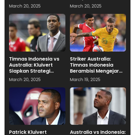
STY ke Kluivert
Warga Indonesia
March 20, 2025
March 20, 2025
Timnas Indonesia vs
Striker Australia:
Australia: Kluivert
Timnas Indonesia
Siapkan Strategi
Berambisi Mengejar
Minim Rombak,
Kesuksesan Kami
March 20, 2025
March 19, 2025
Optimis Raih Hasil
Positif
Patrick Kluivert
Australia vs Indonesia: