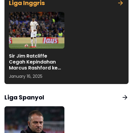
Liga Inggris
Sir Jim Ratcliffe
Cegah Kepindahan
Marcus Rashford ke
Klub Premier League
January 16, 2025
Liga Spanyol