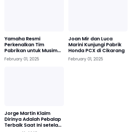
Yamaha Resmi
Joan Mir dan Luca
Perkenalkan Tim
Marini Kunjungi Pabrik
Pabrikan untuk Musim
Honda PCX di Cikarang
MotoGP 2025 dengan
February 01, 2025
February 01, 2025
Perubahan Livery
Jorge Martin Klaim
Dirinya Adalah Pebalap
Terbaik Saat Ini setelah
Menjadi Juara Dunia