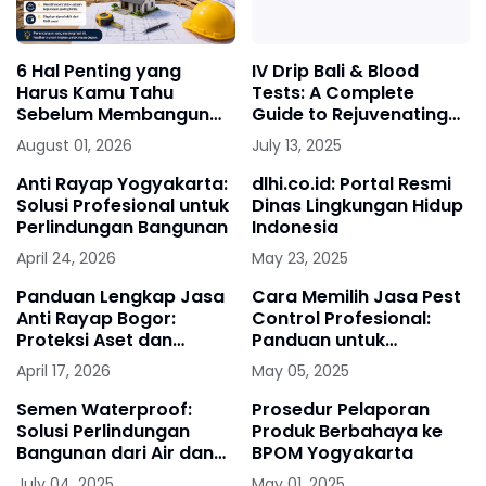
6 Hal Penting yang
IV Drip Bali & Blood
Harus Kamu Tahu
Tests: A Complete
Sebelum Membangun
Guide to Rejuvenating
Rumah di Semarang
Wellness in the Island
August 01, 2026
July 13, 2025
Paradise
Anti Rayap Yogyakarta:
dlhi.co.id: Portal Resmi
Solusi Profesional untuk
Dinas Lingkungan Hidup
Perlindungan Bangunan
Indonesia
April 24, 2026
May 23, 2025
Panduan Lengkap Jasa
Cara Memilih Jasa Pest
Anti Rayap Bogor:
Control Profesional:
Proteksi Aset dan
Panduan untuk
Struktur Bangunan di
Konsumen Pintar
April 17, 2026
May 05, 2025
Wilayah Tropis
Semen Waterproof:
Prosedur Pelaporan
Solusi Perlindungan
Produk Berbahaya ke
Bangunan dari Air dan
BPOM Yogyakarta
Lembap
July 04, 2025
May 01, 2025