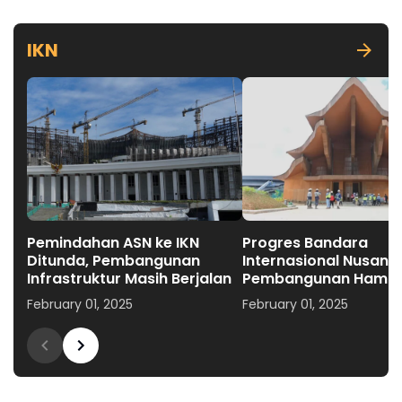
IKN
Pemindahan ASN ke IKN
Progres Bandara
Ditunda, Pembangunan
Internasional Nusanta
Infrastruktur Masih Berjalan
Pembangunan Hampi
Rampung, Biaya Capa
February 01, 2025
February 01, 2025
Rp3,451 Triliun