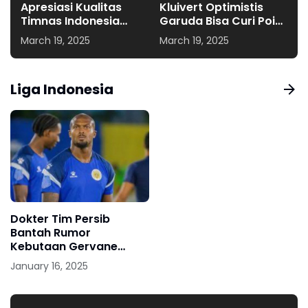
Apresiasi Kualitas
Kluivert Optimistis
Timnas Indonesia
Garuda Bisa Curi Poin
Jelang Duel Kontra
di Laga Hidup-Mati
March 19, 2025
March 19, 2025
Australia
Liga Indonesia
Dokter Tim Persib
Bantah Rumor
Kebutaan Gervane
Kastaneer
January 16, 2025