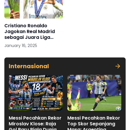
Cristiano Ronaldo
Jagokan Real Madrid
sebagai Juara Liga
Champions 2024/2025
January 16, 2025
Internasional
Messi Pecahkan Rekor
Messi Pecahkan Rekor
Miroslav Klose: Raja
Top Skor Sepanjang
Gol Baru Piala Dunia
Masa: Argentina