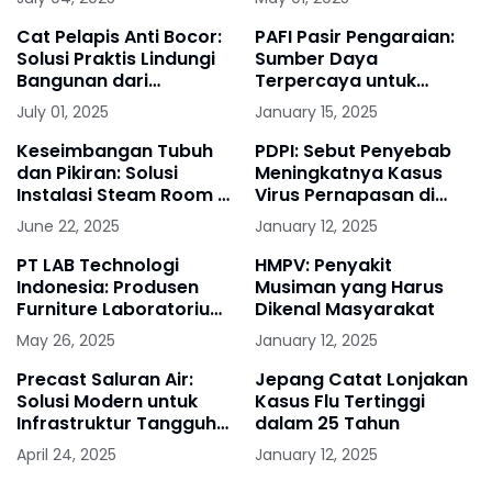
Cat Pelapis Anti Bocor:
PAFI Pasir Pengaraian:
Solusi Praktis Lindungi
Sumber Daya
Bangunan dari
Terpercaya untuk
Rembesan Air
Kesehatan Masyarakat
July 01, 2025
January 15, 2025
Keseimbangan Tubuh
PDPI: Sebut Penyebab
dan Pikiran: Solusi
Meningkatnya Kasus
Instalasi Steam Room &
Virus Pernapasan di
Sauna dari PT AAJ
Awal 2025
June 22, 2025
January 12, 2025
Kontraktor Indonesia
PT LAB Technologi
HMPV: Penyakit
Indonesia: Produsen
Musiman yang Harus
Furniture Laboratorium
Dikenal Masyarakat
Terpercaya dengan
May 26, 2025
January 12, 2025
Solusi Terpadu
Precast Saluran Air:
Jepang Catat Lonjakan
Solusi Modern untuk
Kasus Flu Tertinggi
Infrastruktur Tangguh
dalam 25 Tahun
bersama Anicon
April 24, 2025
January 12, 2025