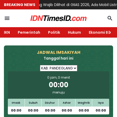
ang Wajib Dilihat di GIIAS 2026, Ada Mobil Listrik Keren untuk Akt
BREAKING NEWS
IKN
Pemerintah
Politik
Hukum
Ekonomi Bisnis
JADWAL IMSAKIYAH
Tanggal hari ini
0 jam, 0 menit
00:00
menuju
Imsak
Subuh
Dzuhur
Ashar
Maghrib
Isya
00:00
00:00
00:00
00:00
00:00
00:00