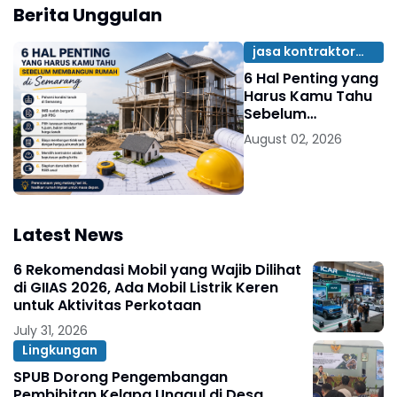
Berita Unggulan
jasa kontraktor
Semarang
6 Hal Penting yang
Harus Kamu Tahu
Sebelum
Membangun
August 02, 2026
Rumah di
Semarang
Latest News
6 Rekomendasi Mobil yang Wajib Dilihat
di GIIAS 2026, Ada Mobil Listrik Keren
untuk Aktivitas Perkotaan
July 31, 2026
Lingkungan
SPUB Dorong Pengembangan
Pembibitan Kelapa Unggul di Desa