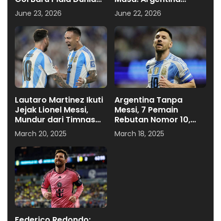
Terlahir di Dallas
Tumbangkan Austria
June 23, 2026
June 22, 2026
2-0 di Piala Dunia
2026
Lautaro Martinez Ikuti
Argentina Tanpa
Jejak Lionel Messi,
Messi, 7 Pemain
Mundur dari Timnas
Rebutan Nomor 10,
Argentina Jelang
Nico Paz Jadi
March 20, 2025
March 18, 2025
Kualifikasi Piala Dunia
Kandidat Kuat
2026
Federico Redondo: