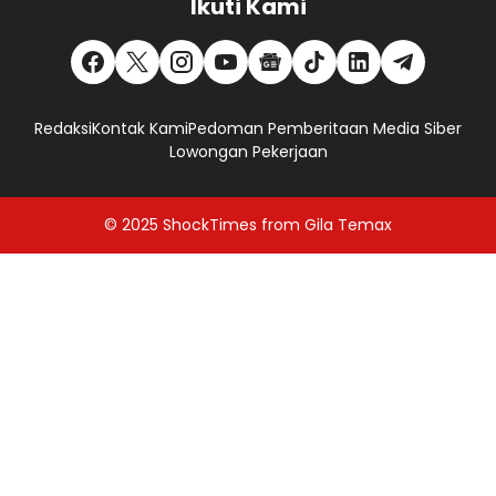
Ikuti Kami
Redaksi
Kontak Kami
Pedoman Pemberitaan Media Siber
Lowongan Pekerjaan
© 2025
ShockTimes
from
Gila Temax