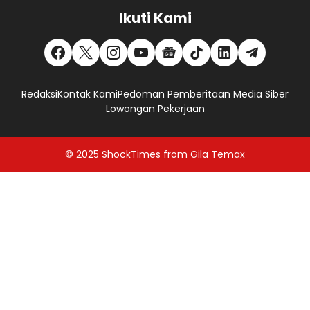
Ikuti Kami
Redaksi
Kontak Kami
Pedoman Pemberitaan Media Siber
Lowongan Pekerjaan
© 2025
ShockTimes
from
Gila Temax