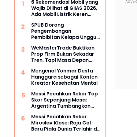
6 Rekomendasi Mobil yang
Wajib Dilihat di GIIAS 2026,
Ada Mobil Listrik Keren
untuk Aktivitas Perkotaan
SPUB Dorong
Pengembangan
Pembibitan Kelapa Unggul
di Desa Gunung Gede
WeMasterTrade Buktikan
Prop Firm Bukan Sekadar
Tren, Tapi Masa Depan
Trading
Mengenal Yonmar Desta
Hanggara sebagai Konten
Kreator Kesehatan Mental
Messi Pecahkan Rekor Top
Skor Sepanjang Masa:
Argentina Tumbangkan
Austria 2-0 di Piala Dunia
Messi Pecahkan Rekor
2026
Miroslav Klose: Raja Gol
Baru Piala Dunia Terlahir di
Dallas