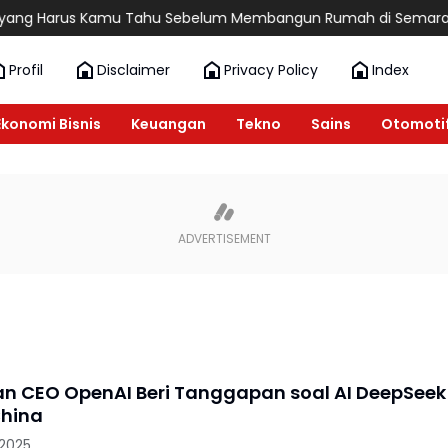
g Harus Kamu Tahu Sebelum Membangun Rumah di Semarang
6
Profil
Disclaimer
Privacy Policy
Index
Ekonomi Bisnis
Keuangan
Tekno
Sains
Otomoti
n CEO OpenAI Beri Tanggapan soal AI DeepSeek
hina
 2025