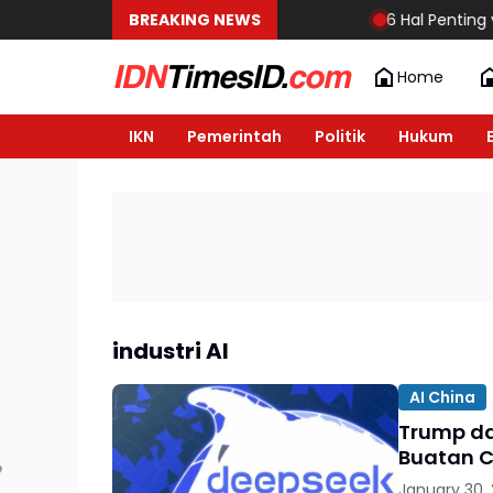
BREAKING NEWS
6 Hal Penting yan
Home
IKN
Pemerintah
Politik
Hukum
industri AI
AI China
Trump da
Buatan C
January 30,