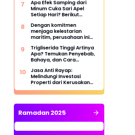
Apa Efek Samping dari
Minum Cuka Sari Apel
Setiap Hari? Berikut
Penjelasannya
Dengan komitmen
menjaga kelestarian
maritim, perusahaan ini
berhasil melampaui target
Trigliserida Tinggi Artinya
TKDN, mencapai lebih dari
Apa? Temukan Penyebab,
55 persen.
Bahaya, dan Cara
Mengatasinya
Jasa Anti Rayap:
Melindungi Investasi
Properti dari Kerusakan
Struktural yang Tidak
Terlihat
Ramadan 2025