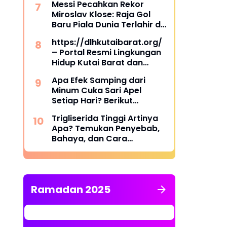
Messi Pecahkan Rekor
Miroslav Klose: Raja Gol
Baru Piala Dunia Terlahir di
Dallas
https://dlhkutaibarat.org/
– Portal Resmi Lingkungan
Hidup Kutai Barat dan
Pusat Informasi
Apa Efek Samping dari
Lingkungan Terpercaya
Minum Cuka Sari Apel
Setiap Hari? Berikut
Penjelasannya
Trigliserida Tinggi Artinya
Apa? Temukan Penyebab,
Bahaya, dan Cara
Mengatasinya
Ramadan 2025