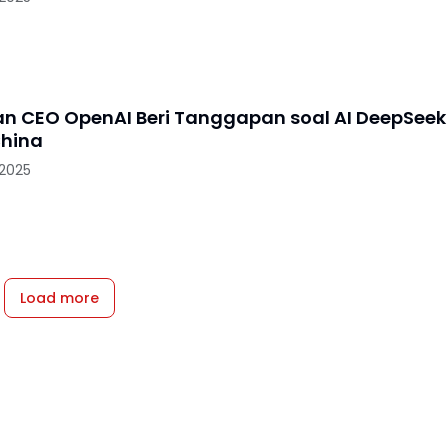
n CEO OpenAI Beri Tanggapan soal AI DeepSeek
hina
 2025
Load more