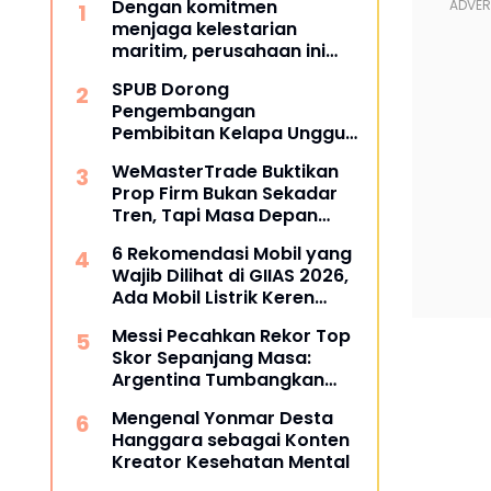
Dengan komitmen
menjaga kelestarian
maritim, perusahaan ini
berhasil melampaui target
SPUB Dorong
TKDN, mencapai lebih dari
Pengembangan
55 persen.
Pembibitan Kelapa Unggul
di Desa Gunung Gede
WeMasterTrade Buktikan
Prop Firm Bukan Sekadar
Tren, Tapi Masa Depan
Trading
6 Rekomendasi Mobil yang
Wajib Dilihat di GIIAS 2026,
Ada Mobil Listrik Keren
untuk Aktivitas Perkotaan
Messi Pecahkan Rekor Top
Skor Sepanjang Masa:
Argentina Tumbangkan
Austria 2-0 di Piala Dunia
Mengenal Yonmar Desta
2026
Hanggara sebagai Konten
Kreator Kesehatan Mental