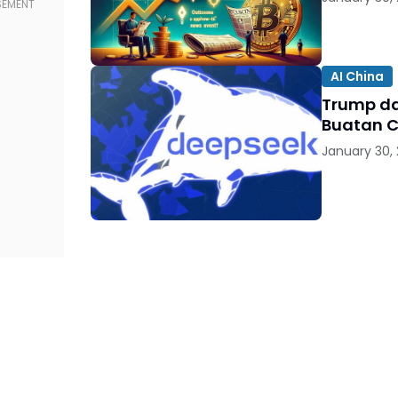
AI China
Trump da
Buatan C
January 30,