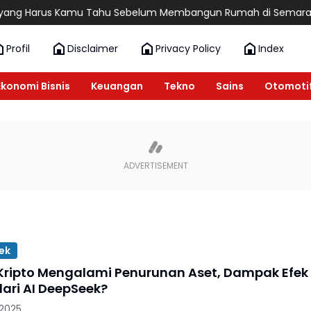
 Harus Kamu Tahu Sebelum Membangun Rumah di Semarang
6 
Profil
Disclaimer
Privacy Policy
Index
Ekonomi Bisnis
Keuangan
Tekno
Sains
Otomoti
ek
 Kripto Mengalami Penurunan Aset, Dampak Efek
ari AI DeepSeek?
 2025