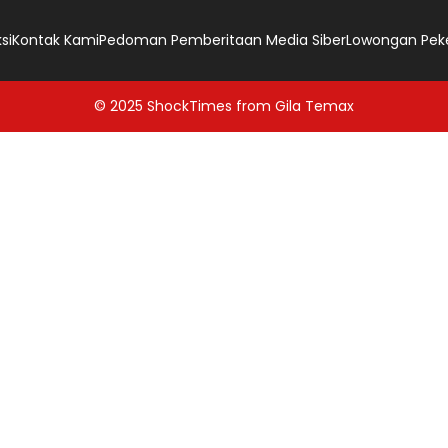
si
Kontak Kami
Pedoman Pemberitaan Media Siber
Lowongan Pek
© 2025
ShockTimes
from
Gila Temax