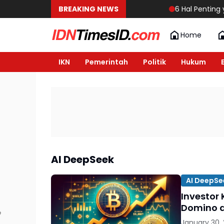
BREAKING NEWS
6 Hal Penting yang
Home
IKN
Pemerintah
Politik
Hukum
AI DeepSeek
AI DeepSe
Investor
Domino d
January 30,