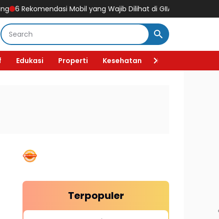
Rekomendasi Mobil yang Wajib Dilihat di GIIAS 2026, Ada Mobil Lis
f
Edukasi
Properti
Kesehatan
Kecantikan
F
Terpopuler