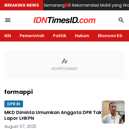
embangun Rumah di Semarang
BREAKING NEWS
6 Rekomendasi Mobil yang Wajib Di
IKN
Pemerintah
Politik
Hukum
Ekonomi Bisnis
formappi
DPR RI
MKD Diminta Umumkan Anggota DPR Tak
Lapor LHKPN
August 07, 2025