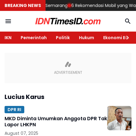
embangun Rumah di Semarang
BREAKING NEWS
6 Rekomendasi Mobil yang Wajib Di
IKN
Pemerintah
Politik
Hukum
Ekonomi Bisnis
Lucius Karus
DPR RI
MKD Diminta Umumkan Anggota DPR Tak
Lapor LHKPN
August 07, 2025