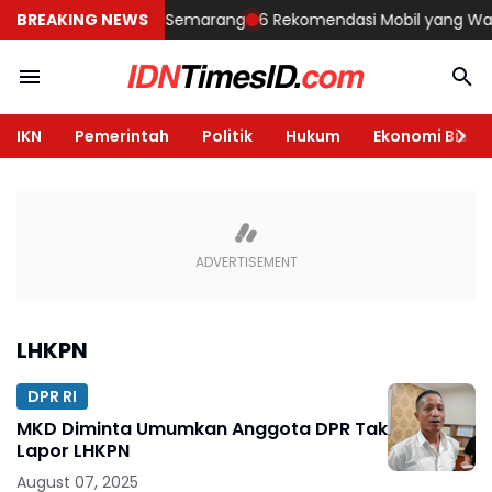
embangun Rumah di Semarang
BREAKING NEWS
6 Rekomendasi Mobil yang Wajib Di
IKN
Pemerintah
Politik
Hukum
Ekonomi Bisnis
LHKPN
DPR RI
MKD Diminta Umumkan Anggota DPR Tak
Lapor LHKPN
August 07, 2025