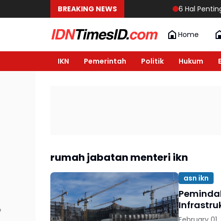
BREAKING NEWS
6 Hal Penting y
Home
IKN
Pemerintah
Politik
Hukum
rumah jabatan menteri ikn
asn ikn
Pemindah
Infrastru
February 01,