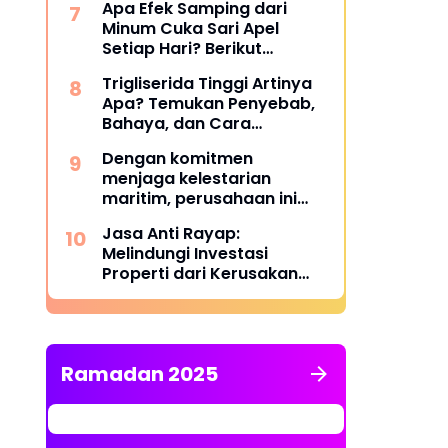
Apa Efek Samping dari
Minum Cuka Sari Apel
Setiap Hari? Berikut
Penjelasannya
Trigliserida Tinggi Artinya
Apa? Temukan Penyebab,
Bahaya, dan Cara
Mengatasinya
Dengan komitmen
menjaga kelestarian
maritim, perusahaan ini
berhasil melampaui target
Jasa Anti Rayap:
TKDN, mencapai lebih dari
Melindungi Investasi
55 persen.
Properti dari Kerusakan
Struktural yang Tidak
Terlihat
Ramadan 2025