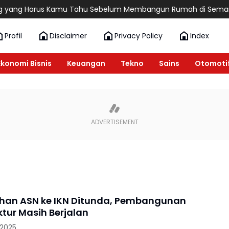
ang Harus Kamu Tahu Sebelum Membangun Rumah di Semarang
Profil
Disclaimer
Privacy Policy
Index
Ekonomi Bisnis
Keuangan
Tekno
Sains
Otomoti
an ASN ke IKN Ditunda, Pembangunan
ktur Masih Berjalan
 2025