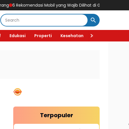
6 Rekomendasi Mobil yang Wajib Dilihat di GIIAS 2026, Ada Mobil 
f
Edukasi
Properti
Kesehatan
Kecantikan
F
Terpopuler