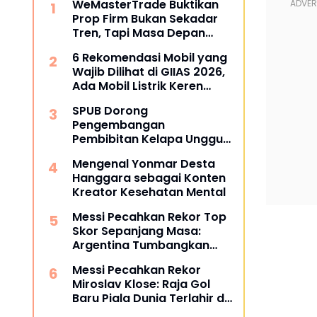
WeMasterTrade Buktikan
Prop Firm Bukan Sekadar
Tren, Tapi Masa Depan
Trading
6 Rekomendasi Mobil yang
Wajib Dilihat di GIIAS 2026,
Ada Mobil Listrik Keren
untuk Aktivitas Perkotaan
SPUB Dorong
Pengembangan
Pembibitan Kelapa Unggul
di Desa Gunung Gede
Mengenal Yonmar Desta
Hanggara sebagai Konten
Kreator Kesehatan Mental
Messi Pecahkan Rekor Top
Skor Sepanjang Masa:
Argentina Tumbangkan
Austria 2-0 di Piala Dunia
Messi Pecahkan Rekor
2026
Miroslav Klose: Raja Gol
Baru Piala Dunia Terlahir di
Dallas