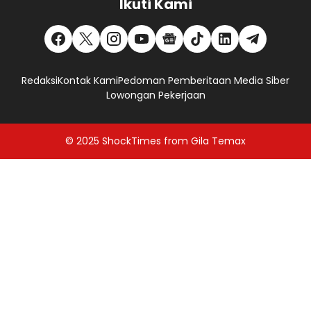
Ikuti Kami
Redaksi
Kontak Kami
Pedoman Pemberitaan Media Siber
Lowongan Pekerjaan
© 2025
ShockTimes
from
Gila Temax