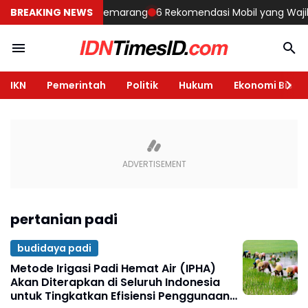
mbangun Rumah di Semarang
BREAKING NEWS
6 Rekomendasi Mobil yang Wajib Dil
IKN
Pemerintah
Politik
Hukum
Ekonomi Bisnis
pertanian padi
budidaya padi
Metode Irigasi Padi Hemat Air (IPHA)
Akan Diterapkan di Seluruh Indonesia
untuk Tingkatkan Efisiensi Penggunaan