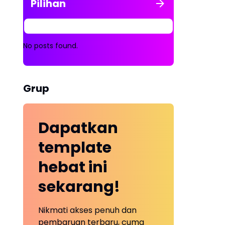
Pilihan
No posts found.
Grup
Dapatkan
template
hebat ini
sekarang!
Nikmati akses penuh dan
pembaruan terbaru, cuma