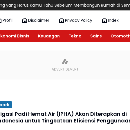
g yang Harus Kamu Tahu Sebelum Membangun Rumah di Semara
Profil
Disclaimer
Privacy Policy
Index
Ekonomi Bisnis
Keuangan
Tekno
Sains
Otomoti
padi
igasi Padi Hemat Air (IPHA) Akan Diterapkan di
Indonesia untuk Tingkatkan Efisiensi Penggunaa