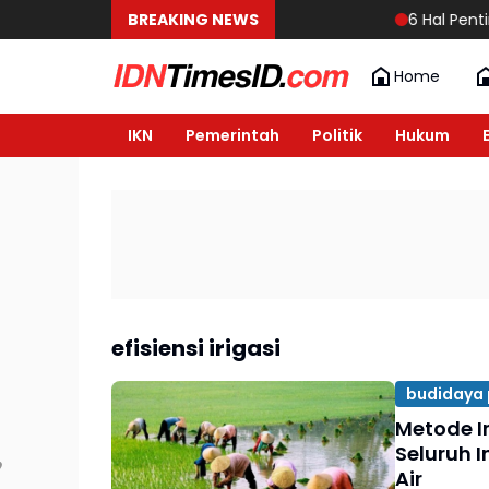
BREAKING NEWS
6 Hal Pentin
Home
IKN
Pemerintah
Politik
Hukum
efisiensi irigasi
budidaya 
Metode Ir
Seluruh 
Air