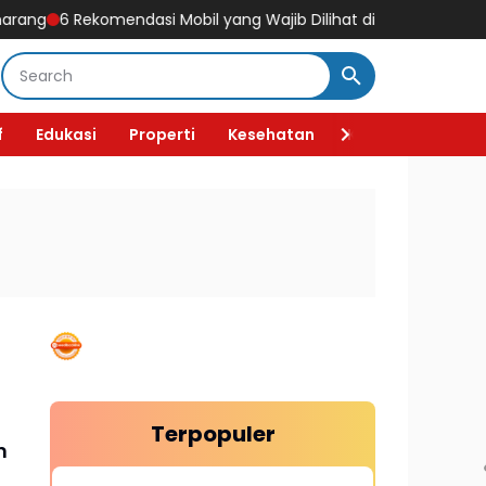
ng
6 Rekomendasi Mobil yang Wajib Dilihat di GIIAS 2026, Ada Mob
f
Edukasi
Properti
Kesehatan
Kecantikan
F
Terpopuler
n