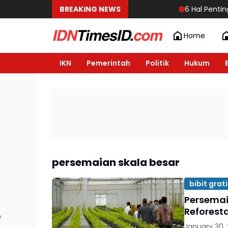
BREAKING NEWS
6 Hal Penting ya
Home
IKN
Pemerintah
Politik
Hukum
persemaian skala besar
bibit grati
Persemai
Reforest
January 30,