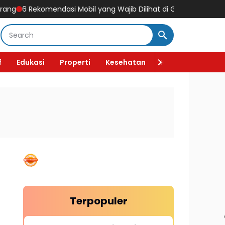
6 Rekomendasi Mobil yang Wajib Dilihat di GIIAS 2026, Ada Mobil L
f
Edukasi
Properti
Kesehatan
Kecantikan
F
Terpopuler