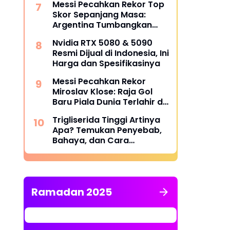
Messi Pecahkan Rekor Top
Skor Sepanjang Masa:
Argentina Tumbangkan
Austria 2-0 di Piala Dunia
Nvidia RTX 5080 & 5090
2026
Resmi Dijual di Indonesia, Ini
Harga dan Spesifikasinya
Messi Pecahkan Rekor
Miroslav Klose: Raja Gol
Baru Piala Dunia Terlahir di
Dallas
Trigliserida Tinggi Artinya
Apa? Temukan Penyebab,
Bahaya, dan Cara
Mengatasinya
Ramadan 2025