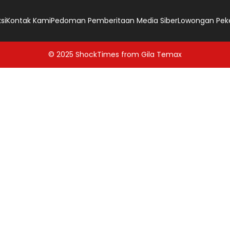
si
Kontak Kami
Pedoman Pemberitaan Media Siber
Lowongan Pek
© 2025
ShockTimes
from
Gila Temax