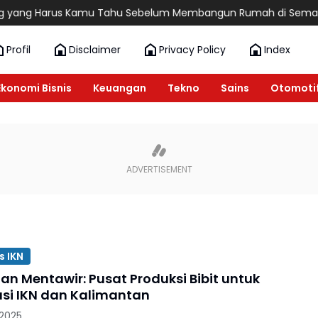
ng Harus Kamu Tahu Sebelum Membangun Rumah di Semarang
Profil
Disclaimer
Privacy Policy
Index
Ekonomi Bisnis
Keuangan
Tekno
Sains
Otomoti
s IKN
an Mentawir: Pusat Produksi Bibit untuk
asi IKN dan Kalimantan
 2025