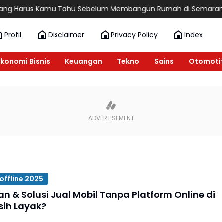
 Harus Kamu Tahu Sebelum Membangun Rumah di Semarang
6 
Profil
Disclaimer
Privacy Policy
Index
Ekonomi Bisnis
Keuangan
Tekno
Sains
Otomoti
 offline 2025
n & Solusi Jual Mobil Tanpa Platform Online di
sih Layak?