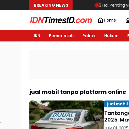
BREAKING NEWS
6 Hal Penting yang
Home
IKN
Pemerintah
Politik
Hukum
jual mobil tanpa platform online
jual mobil
Tantanga
2025: Ma
July 01, 2025