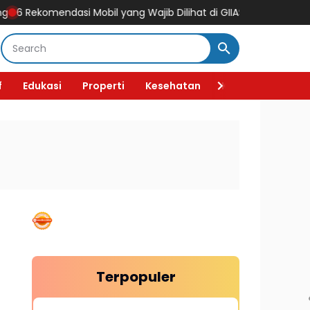
Rekomendasi Mobil yang Wajib Dilihat di GIIAS 2026, Ada Mobil Lis
f
Edukasi
Properti
Kesehatan
Kecantikan
F
Terpopuler