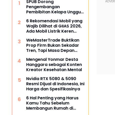
SPUB Dorong
Pengembangan
Pembibitan Kelapa Unggul
di Desa Gunung Gede
6 Rekomendasi Mobil yang
Wajib Dilihat di GIIAS 2026,
Ada Mobil Listrik Keren
untuk Aktivitas Perkotaan
WeMasterTrade Buktikan
Prop Firm Bukan Sekadar
Tren, Tapi Masa Depan
Trading
Mengenal Yonmar Desta
Hanggara sebagai Konten
Kreator Kesehatan Mental
Nvidia RTX 5080 & 5090
Resmi Dijual di Indonesia, Ini
Harga dan Spesifikasinya
6 Hal Penting yang Harus
Kamu Tahu Sebelum
Membangun Rumah di
Semarang