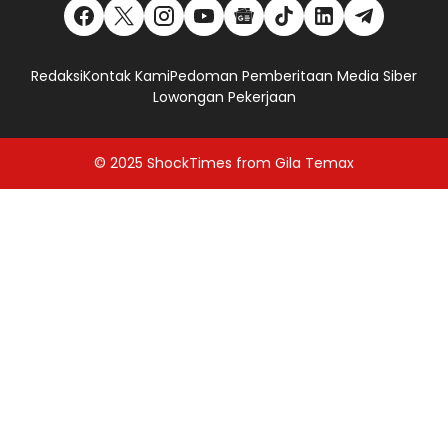
Redaksi
Kontak Kami
Pedoman Pemberitaan Media Siber
Lowongan Pekerjaan
© 2025
ShockTimes
from
Gila Temax