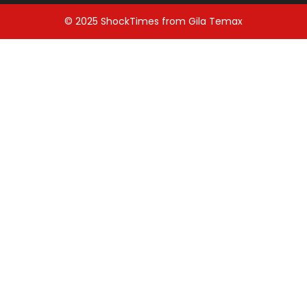
© 2025
ShockTimes
from
Gila Temax