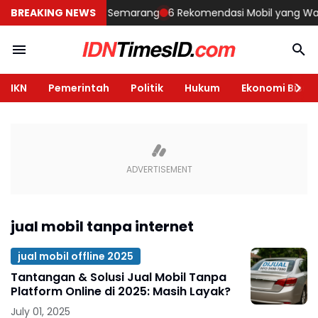
Membangun Rumah di Semarang
BREAKING NEWS
6 Rekomendasi Mobil yang Wajib D
IKN
Pemerintah
Politik
Hukum
Ekonomi Bisnis
jual mobil tanpa internet
jual mobil offline 2025
Tantangan & Solusi Jual Mobil Tanpa
Platform Online di 2025: Masih Layak?
July 01, 2025