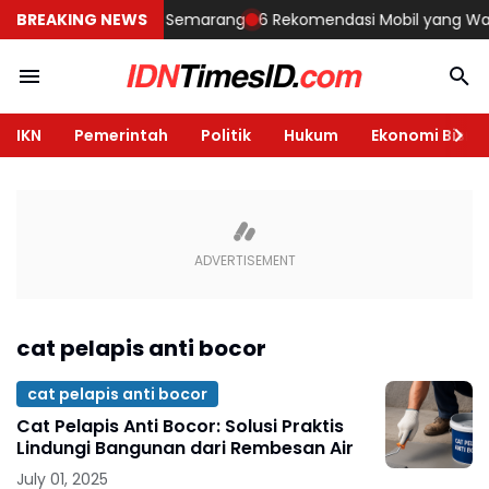
embangun Rumah di Semarang
BREAKING NEWS
6 Rekomendasi Mobil yang Wajib Di
IKN
Pemerintah
Politik
Hukum
Ekonomi Bisnis
cat pelapis anti bocor
cat pelapis anti bocor
Cat Pelapis Anti Bocor: Solusi Praktis
Lindungi Bangunan dari Rembesan Air
July 01, 2025