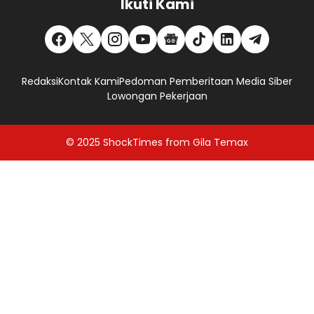
Ikuti Kami
Redaksi
Kontak Kami
Pedoman Pemberitaan Media Siber
Lowongan Pekerjaan
© 2025
ShockTimes
from
Gila Temax