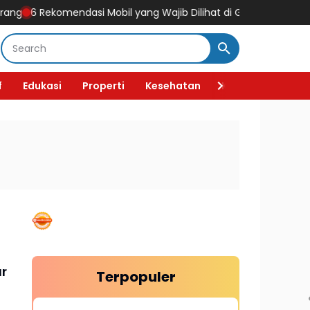
6 Rekomendasi Mobil yang Wajib Dilihat di GIIAS 2026, Ada Mobil 
f
Edukasi
Properti
Kesehatan
Kecantikan
F
ar
Terpopuler