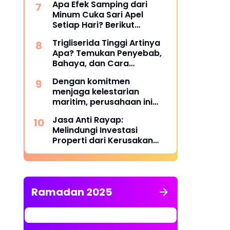
Apa Efek Samping dari
Minum Cuka Sari Apel
Setiap Hari? Berikut
Penjelasannya
Trigliserida Tinggi Artinya
Apa? Temukan Penyebab,
Bahaya, dan Cara
Mengatasinya
Dengan komitmen
menjaga kelestarian
maritim, perusahaan ini
berhasil melampaui target
Jasa Anti Rayap:
TKDN, mencapai lebih dari
Melindungi Investasi
55 persen.
Properti dari Kerusakan
Struktural yang Tidak
Terlihat
Ramadan 2025