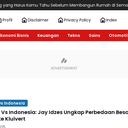
ang Harus Kamu Tahu Sebelum Membangun Rumah di Semarang
Profil
Disclaimer
Privacy Policy
Index
Ekonomi Bisnis
Keuangan
Tekno
Sains
Otomoti
vs Indonesia
a Vs Indonesia: Jay Idzes Ungkap Perbedaan Bes
ke Kluivert
025