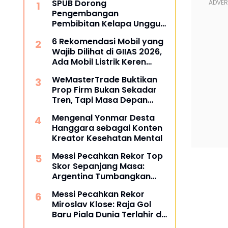
SPUB Dorong
Pengembangan
Pembibitan Kelapa Unggul
di Desa Gunung Gede
6 Rekomendasi Mobil yang
Wajib Dilihat di GIIAS 2026,
Ada Mobil Listrik Keren
untuk Aktivitas Perkotaan
WeMasterTrade Buktikan
Prop Firm Bukan Sekadar
Tren, Tapi Masa Depan
Trading
Mengenal Yonmar Desta
Hanggara sebagai Konten
Kreator Kesehatan Mental
Messi Pecahkan Rekor Top
Skor Sepanjang Masa:
Argentina Tumbangkan
Austria 2-0 di Piala Dunia
Messi Pecahkan Rekor
2026
Miroslav Klose: Raja Gol
Baru Piala Dunia Terlahir di
Dallas