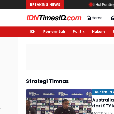
BREAKING NEWS
6 Hal Penting y
Home
IKN
Pemerintah
Politik
Hukum
Strategi Timnas
Australia 
Australi
dari STY 
March 20, 2