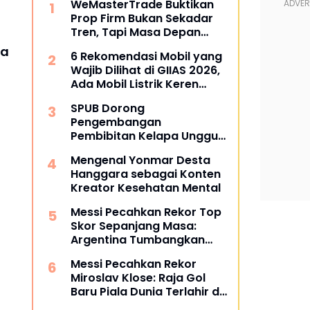
WeMasterTrade Buktikan
Prop Firm Bukan Sekadar
Tren, Tapi Masa Depan
Trading
ga
6 Rekomendasi Mobil yang
Wajib Dilihat di GIIAS 2026,
Ada Mobil Listrik Keren
untuk Aktivitas Perkotaan
SPUB Dorong
Pengembangan
Pembibitan Kelapa Unggul
di Desa Gunung Gede
Mengenal Yonmar Desta
Hanggara sebagai Konten
Kreator Kesehatan Mental
Messi Pecahkan Rekor Top
Skor Sepanjang Masa:
Argentina Tumbangkan
Austria 2-0 di Piala Dunia
Messi Pecahkan Rekor
2026
Miroslav Klose: Raja Gol
Baru Piala Dunia Terlahir di
Dallas