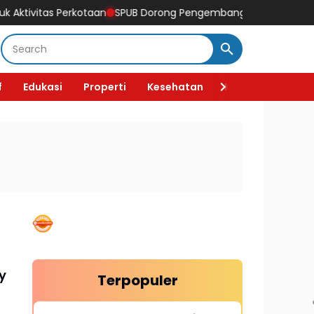
ivitas Perkotaan
SPUB Dorong Pengembangan Pembibitan Kela
f
Edukasi
Properti
Kesehatan
Kecantikan
F
y
Terpopuler