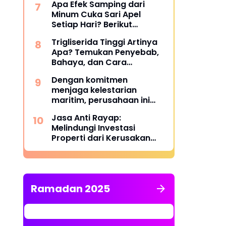
Apa Efek Samping dari
Minum Cuka Sari Apel
Setiap Hari? Berikut
Penjelasannya
Trigliserida Tinggi Artinya
Apa? Temukan Penyebab,
Bahaya, dan Cara
Mengatasinya
Dengan komitmen
menjaga kelestarian
maritim, perusahaan ini
berhasil melampaui target
Jasa Anti Rayap:
TKDN, mencapai lebih dari
Melindungi Investasi
55 persen.
Properti dari Kerusakan
Struktural yang Tidak
Terlihat
Ramadan 2025