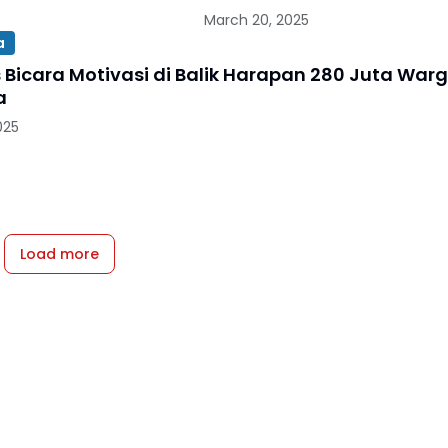
March 20, 2025
a
s Bicara Motivasi di Balik Harapan 280 Juta War
a
025
Load more