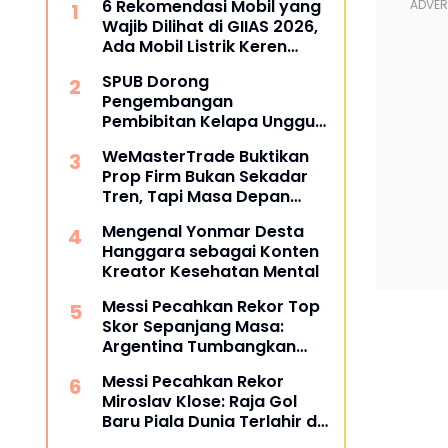
6 Rekomendasi Mobil yang
Wajib Dilihat di GIIAS 2026,
Ada Mobil Listrik Keren
untuk Aktivitas Perkotaan
SPUB Dorong
Pengembangan
Pembibitan Kelapa Unggul
di Desa Gunung Gede
WeMasterTrade Buktikan
Prop Firm Bukan Sekadar
Tren, Tapi Masa Depan
Trading
Mengenal Yonmar Desta
Hanggara sebagai Konten
Kreator Kesehatan Mental
Messi Pecahkan Rekor Top
Skor Sepanjang Masa:
Argentina Tumbangkan
Austria 2-0 di Piala Dunia
Messi Pecahkan Rekor
2026
Miroslav Klose: Raja Gol
Baru Piala Dunia Terlahir di
Dallas