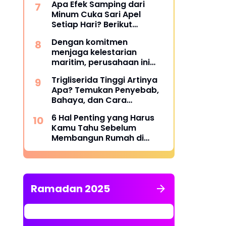
Apa Efek Samping dari
Minum Cuka Sari Apel
Setiap Hari? Berikut
Penjelasannya
Dengan komitmen
menjaga kelestarian
maritim, perusahaan ini
berhasil melampaui target
Trigliserida Tinggi Artinya
TKDN, mencapai lebih dari
Apa? Temukan Penyebab,
55 persen.
Bahaya, dan Cara
Mengatasinya
6 Hal Penting yang Harus
Kamu Tahu Sebelum
Membangun Rumah di
Semarang
Ramadan 2025