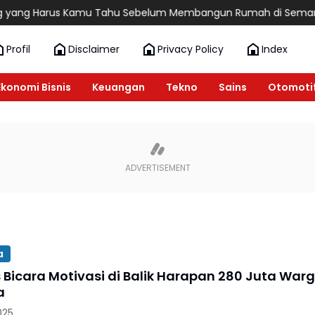
ng Harus Kamu Tahu Sebelum Membangun Rumah di Semarang
Profil
Disclaimer
Privacy Policy
Index
Ekonomi Bisnis
Keuangan
Tekno
Sains
Otomoti
a
s Bicara Motivasi di Balik Harapan 280 Juta War
a
025