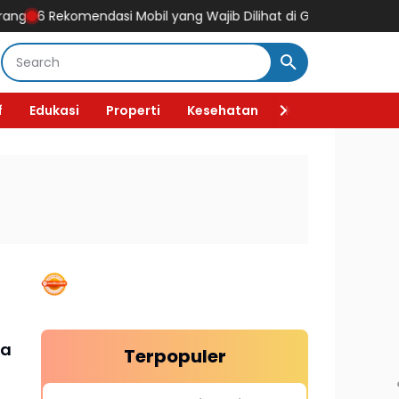
6 Rekomendasi Mobil yang Wajib Dilihat di GIIAS 2026, Ada Mobil L
f
Edukasi
Properti
Kesehatan
Kecantikan
F
ga
Terpopuler