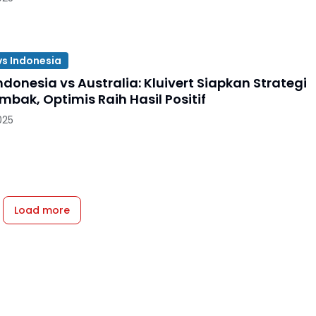
vs Indonesia
donesia vs Australia: Kluivert Siapkan Strategi
bak, Optimis Raih Hasil Positif
025
Load more