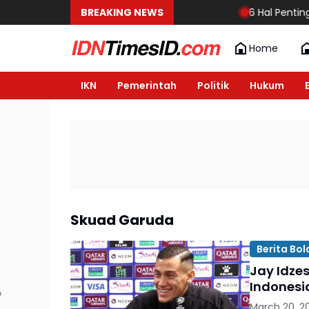
BREAKING NEWS
6 Hal Penting ya
Home
IKN
Pemerintah
Politik
Hukum
Skuad Garuda
Berita Bol
Jay Idze
Indonesi
March 20, 2