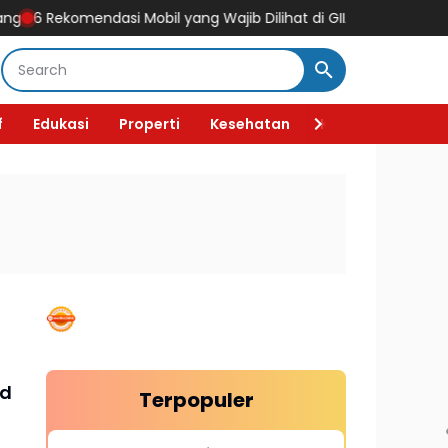
 Rekomendasi Mobil yang Wajib Dilihat di GIIAS 2026, Ada Mobil Lis
f
Edukasi
Properti
Kesehatan
Kecantikan
F
id
Terpopuler