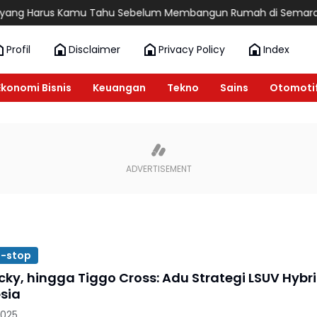
g Harus Kamu Tahu Sebelum Membangun Rumah di Semarang
6
Profil
Disclaimer
Privacy Policy
Index
Ekonomi Bisnis
Keuangan
Tekno
Sains
Otomoti
t-stop
cky, hingga Tiggo Cross: Adu Strategi LSUV Hybr
esia
2025