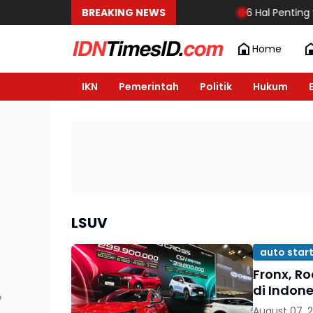
BREAKING NEWS
6 Hal Penting yan
Home
IKN
Pemerintah
Politik
Hukum
LSUV
auto star
Fronx, Ro
di Indon
August 07, 