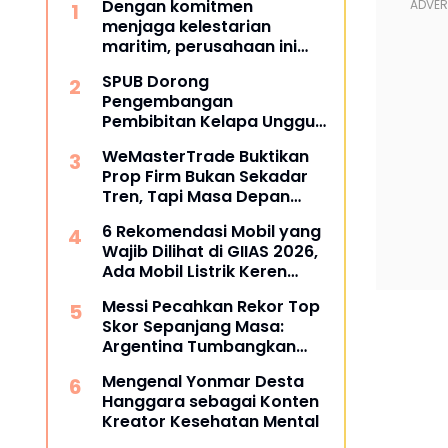
Dengan komitmen
menjaga kelestarian
maritim, perusahaan ini
berhasil melampaui target
SPUB Dorong
TKDN, mencapai lebih dari
Pengembangan
55 persen.
Pembibitan Kelapa Unggul
di Desa Gunung Gede
WeMasterTrade Buktikan
Prop Firm Bukan Sekadar
Tren, Tapi Masa Depan
Trading
6 Rekomendasi Mobil yang
Wajib Dilihat di GIIAS 2026,
Ada Mobil Listrik Keren
untuk Aktivitas Perkotaan
Messi Pecahkan Rekor Top
Skor Sepanjang Masa:
Argentina Tumbangkan
Austria 2-0 di Piala Dunia
Mengenal Yonmar Desta
2026
Hanggara sebagai Konten
Kreator Kesehatan Mental