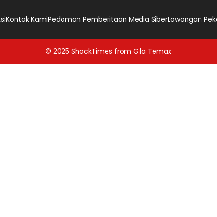
si
Kontak Kami
Pedoman Pemberitaan Media Siber
Lowongan Pek
© 2025
ShockTimes
from
Gila Temax