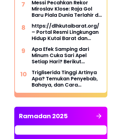
Messi Pecahkan Rekor
Miroslav Klose: Raja Gol
Baru Piala Dunia Terlahir di
Dallas
https://dlhkutaibarat.org/
– Portal Resmi Lingkungan
Hidup Kutai Barat dan
Pusat Informasi
Apa Efek Samping dari
Lingkungan Terpercaya
Minum Cuka Sari Apel
Setiap Hari? Berikut
Penjelasannya
Trigliserida Tinggi Artinya
Apa? Temukan Penyebab,
Bahaya, dan Cara
Mengatasinya
Ramadan 2025