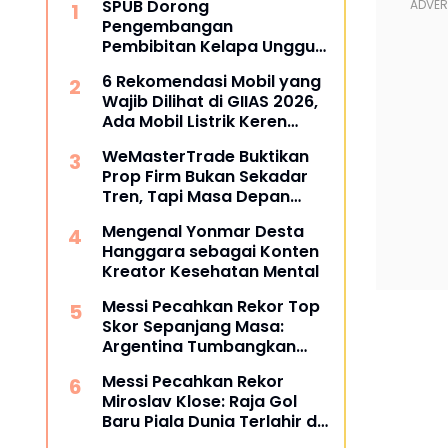
SPUB Dorong
Pengembangan
Pembibitan Kelapa Unggul
di Desa Gunung Gede
6 Rekomendasi Mobil yang
Wajib Dilihat di GIIAS 2026,
Ada Mobil Listrik Keren
untuk Aktivitas Perkotaan
WeMasterTrade Buktikan
Prop Firm Bukan Sekadar
Tren, Tapi Masa Depan
Trading
Mengenal Yonmar Desta
Hanggara sebagai Konten
Kreator Kesehatan Mental
Messi Pecahkan Rekor Top
Skor Sepanjang Masa:
Argentina Tumbangkan
Austria 2-0 di Piala Dunia
Messi Pecahkan Rekor
2026
Miroslav Klose: Raja Gol
Baru Piala Dunia Terlahir di
Dallas