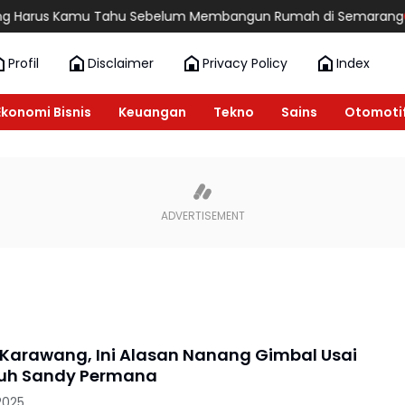
Harus Kamu Tahu Sebelum Membangun Rumah di Semarang
6 Re
Profil
Disclaimer
Privacy Policy
Index
Ekonomi Bisnis
Keuangan
Tekno
Sains
Otomoti
 Karawang, Ini Alasan Nanang Gimbal Usai
h Sandy Permana
2025