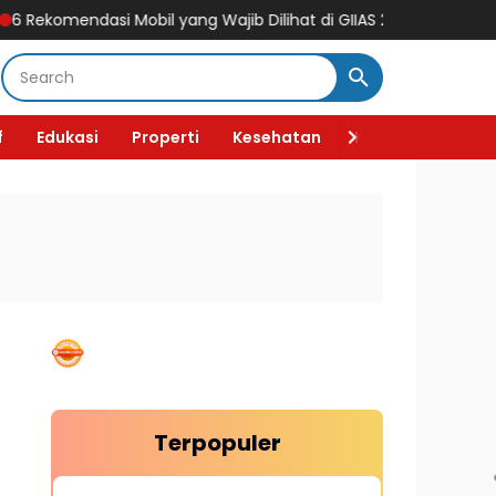
komendasi Mobil yang Wajib Dilihat di GIIAS 2026, Ada Mobil Listr
f
Edukasi
Properti
Kesehatan
Kecantikan
F
Terpopuler