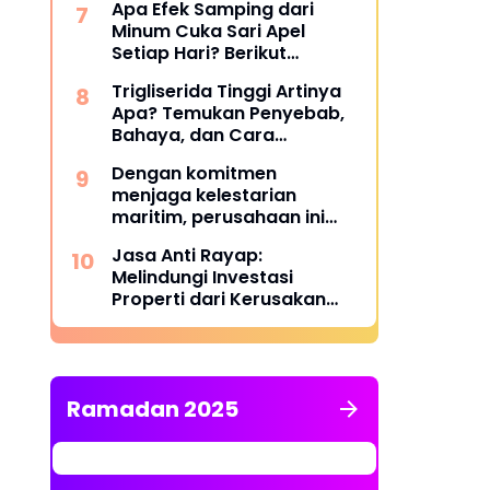
Apa Efek Samping dari
Minum Cuka Sari Apel
Setiap Hari? Berikut
Penjelasannya
Trigliserida Tinggi Artinya
Apa? Temukan Penyebab,
Bahaya, dan Cara
Mengatasinya
Dengan komitmen
menjaga kelestarian
maritim, perusahaan ini
berhasil melampaui target
Jasa Anti Rayap:
TKDN, mencapai lebih dari
Melindungi Investasi
55 persen.
Properti dari Kerusakan
Struktural yang Tidak
Terlihat
Ramadan 2025