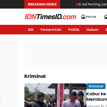
BREAKING NEWS
6 Hal Penting yang 
Home
IKN
Pemerintah
Politik
Hukum
Kriminal
Kriminal
Kabur ke
Membunu
January 16, 