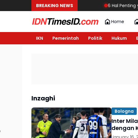
BREAKING NEWS
6 Hal Penting yan
Home
IKN
Pemerintah
Politik
Hukum
Inzaghi
Bologna
Inter Mi
dengan 
January 16, 