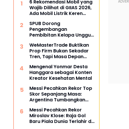
6 Rekomendasi Mobil yang
Wajib Dilihat di GIIAS 2026,
Ada Mobil Listrik Keren
untuk Aktivitas Perkotaan
SPUB Dorong
Pengembangan
Pembibitan Kelapa Unggul
di Desa Gunung Gede
WeMasterTrade Buktikan
Prop Firm Bukan Sekadar
Tren, Tapi Masa Depan
Trading
Mengenal Yonmar Desta
Hanggara sebagai Konten
Kreator Kesehatan Mental
Messi Pecahkan Rekor Top
Skor Sepanjang Masa:
Argentina Tumbangkan
Austria 2-0 di Piala Dunia
Messi Pecahkan Rekor
2026
Miroslav Klose: Raja Gol
Baru Piala Dunia Terlahir di
Dallas