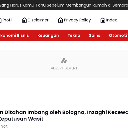
g Harus Kamu Tahu Sebelum Membangun Rumah di Semarang
6
Profil
Disclaimer
Privacy Policy
Index
Ekonomi Bisnis
Keuangan
Tekno
Sains
Otomoti
lan Ditahan Imbang oleh Bologna, Inzaghi Kecew
Keputusan Wasit
2025