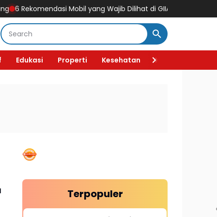
 Rekomendasi Mobil yang Wajib Dilihat di GIIAS 2026, Ada Mobil Li
f
Edukasi
Properti
Kesehatan
Kecantikan
F
a
Terpopuler