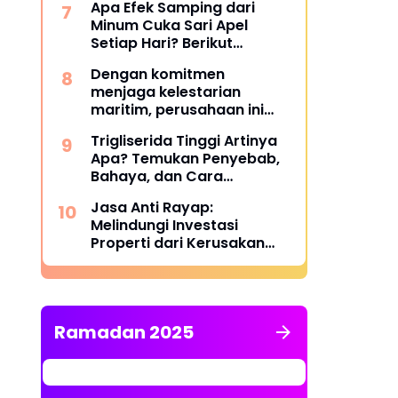
Apa Efek Samping dari
Minum Cuka Sari Apel
Setiap Hari? Berikut
Penjelasannya
Dengan komitmen
menjaga kelestarian
maritim, perusahaan ini
berhasil melampaui target
Trigliserida Tinggi Artinya
TKDN, mencapai lebih dari
Apa? Temukan Penyebab,
55 persen.
Bahaya, dan Cara
Mengatasinya
Jasa Anti Rayap:
Melindungi Investasi
Properti dari Kerusakan
Struktural yang Tidak
Terlihat
Ramadan 2025