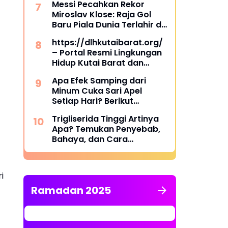
Messi Pecahkan Rekor
Miroslav Klose: Raja Gol
Baru Piala Dunia Terlahir di
Dallas
https://dlhkutaibarat.org/
– Portal Resmi Lingkungan
Hidup Kutai Barat dan
Pusat Informasi
Apa Efek Samping dari
Lingkungan Terpercaya
Minum Cuka Sari Apel
Setiap Hari? Berikut
Penjelasannya
Trigliserida Tinggi Artinya
Apa? Temukan Penyebab,
Bahaya, dan Cara
Mengatasinya
i
Ramadan 2025