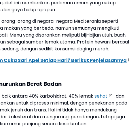
u, diet ini memberikan pedoman umum yang cukup
n dan gaya hidup apapun.
na orang-orang di negara-negara Mediterania seperti
i gaya makan yang berbeda, namun semuanya mengikuti
i. Menu yang disarankan meliputi biji-bijian utuh, buah,
tun sebagai sumber lemak utama. Protein hewani berasal
 sedang, dengan sedikit konsumsi daging merah.
 Cuka Sari Apel Setiap Hari? Berikut Penjelasannya
enurunkan Berat Badan
 baik antara 40% karbohidrat, 40% lemak
sehat
, dan
arankan untuk diproses minimal, dengan penekanan pada
mak jenuh dan trans. Hal ini tidak hanya mendukung
ar kolesterol dan mengurangi peradangan, tetapi juga
kan umur panjang secara keseluruhan.