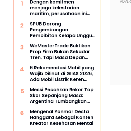
Dengan komitmen
menjaga kelestarian
maritim, perusahaan ini
berhasil melampaui target
SPUB Dorong
TKDN, mencapai lebih dari
Pengembangan
55 persen.
Pembibitan Kelapa Unggul
di Desa Gunung Gede
WeMasterTrade Buktikan
Prop Firm Bukan Sekadar
Tren, Tapi Masa Depan
Trading
6 Rekomendasi Mobil yang
Wajib Dilihat di GIIAS 2026,
Ada Mobil Listrik Keren
untuk Aktivitas Perkotaan
Messi Pecahkan Rekor Top
Skor Sepanjang Masa:
Argentina Tumbangkan
Austria 2-0 di Piala Dunia
Mengenal Yonmar Desta
2026
Hanggara sebagai Konten
Kreator Kesehatan Mental