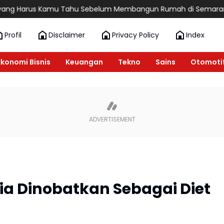
 Kamu Tahu Sebelum Membangun Rumah di Semarang
6 Rekomend
Profil
Disclaimer
Privacy Policy
Index
Ekonomi Bisnis
Keuangan
Tekno
Sains
Otomoti
ia Dinobatkan Sebagai Diet