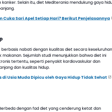
n kanker. Selain itu, diet Mediterania mendukung gaya hid
panjang.
 Cuka Sari Apel Setiap Hari? Berikut Penjelasannya
up
berbasis nabati dengan kualitas diet secara keseluruhan
ok makanan. Sejumlah studi menunjukkan bahwa diet ini
ronis tertentu, seperti penyakit kardiovaskular dan
njang dan kualitas hidup.
di Usia Muda Dipicu oleh Gaya Hidup Tidak Sehat
i. Berbeda dengan fad diet yang cenderung ketat dan