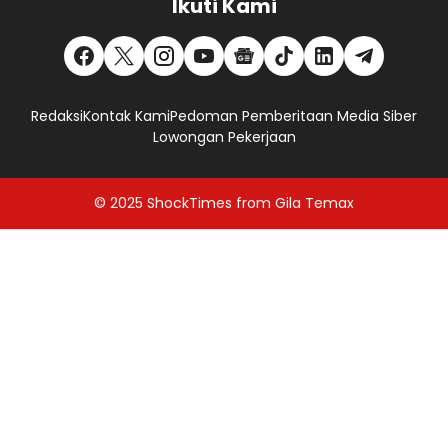
Ikuti Kami
Redaksi
Kontak Kami
Pedoman Pemberitaan Media Siber
Lowongan Pekerjaan
© 2025
ShockTimes
from
Gila Temax