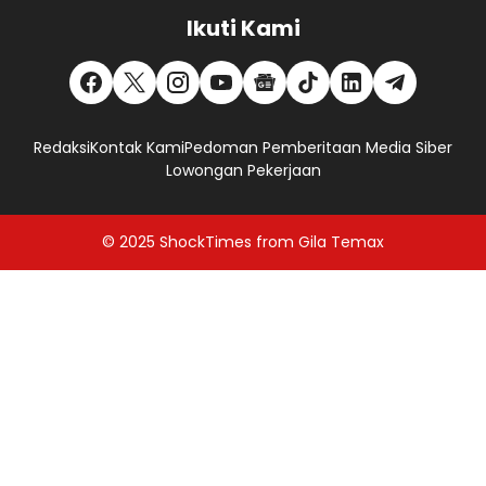
Ikuti Kami
Redaksi
Kontak Kami
Pedoman Pemberitaan Media Siber
Lowongan Pekerjaan
© 2025
ShockTimes
from
Gila Temax