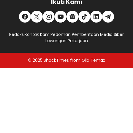
Ikuti Kami
Redaksi
Kontak Kami
Pedoman Pemberitaan Media Siber
Lowongan Pekerjaan
© 2025
ShockTimes
from
Gila Temax