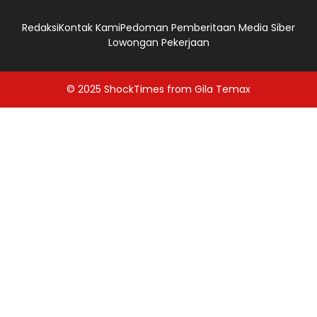
Redaksi
Kontak Kami
Pedoman Pemberitaan Media Siber
Lowongan Pekerjaan
© 2025
ShockTimes
from
Gila Temax