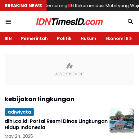
embangun Rumah di Semarang
BREAKING NEWS
6 Rekomendasi Mobil yang Wajib Di
IKN
Pemerintah
Politik
Hukum
Ekonomi Bisnis
kebijakan lingkungan
adiwiyata
dlhi.co.id: Portal Resmi Dinas Lingkungan
Hidup Indonesia
May 24, 2025