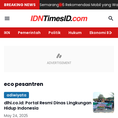
embangun Rumah di Semarang
BREAKING NEWS
6 Rekomendasi Mobil yang Wajib D
IKN
Pemerintah
Politik
Hukum
Ekonomi Bisnis
eco pesantren
adiwiyata
dlhi.co.id: Portal Resmi Dinas Lingkungan
Hidup Indonesia
May 24, 2025