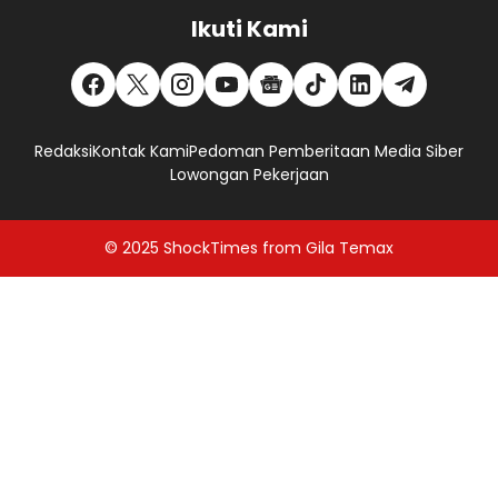
Ikuti Kami
Redaksi
Kontak Kami
Pedoman Pemberitaan Media Siber
Lowongan Pekerjaan
© 2025
ShockTimes
from
Gila Temax