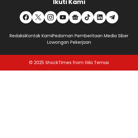
Ikuti Kami
Redaksi
Kontak Kami
Pedoman Pemberitaan Media Siber
Lowongan Pekerjaan
© 2025
ShockTimes
from
Gila Temax