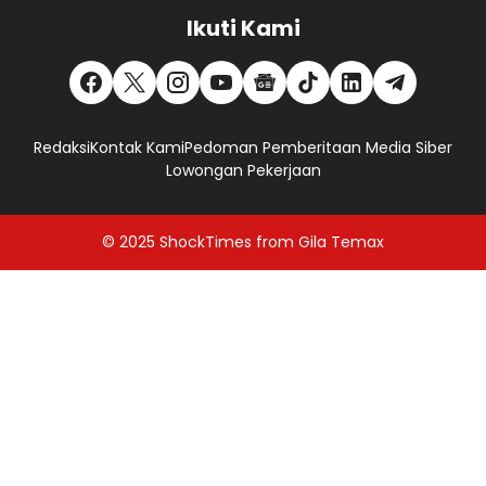
Ikuti Kami
Redaksi
Kontak Kami
Pedoman Pemberitaan Media Siber
Lowongan Pekerjaan
© 2025
ShockTimes
from
Gila Temax