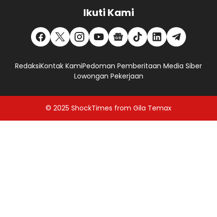
Ikuti Kami
Redaksi
Kontak Kami
Pedoman Pemberitaan Media Siber
Lowongan Pekerjaan
© 2025
ShockTimes
from
Gila Temax