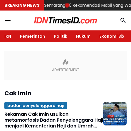
embangun Rumah di Semarang
BREAKING NEWS
6 Rekomendasi Mobil yang Wajib Di
IKN
Pemerintah
Politik
Hukum
Ekonomi Bisnis
Cak Imin
badan penyelenggara haji
Rekaman Cak Imin usulkan
metamorfosis Badan Penyelenggara Haji
menjadi Kementerian Haji dan Umrah