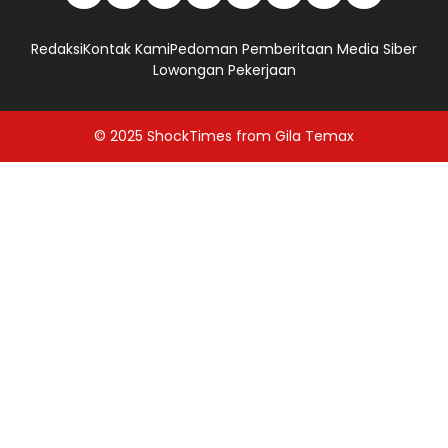
Redaksi
Kontak Kami
Pedoman Pemberitaan Media Siber
Lowongan Pekerjaan
© 2025
ShockTimes
from
Gila Temax