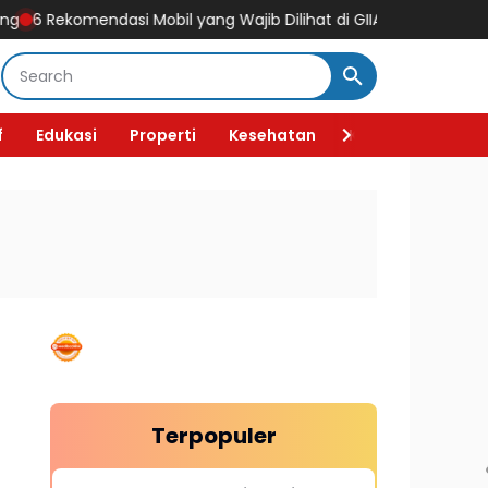
asi Mobil yang Wajib Dilihat di GIIAS 2026, Ada Mobil Listrik Ker
f
Edukasi
Properti
Kesehatan
Kecantikan
F
Terpopuler