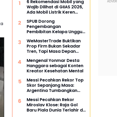
6 Rekomendasi Mobil yang
Wajib Dilihat di GIIAS 2026,
Ada Mobil Listrik Keren
untuk Aktivitas Perkotaan
SPUB Dorong
ta
Pengembangan
Pembibitan Kelapa Unggul
di Desa Gunung Gede
WeMasterTrade Buktikan
Prop Firm Bukan Sekadar
Tren, Tapi Masa Depan
Trading
Mengenal Yonmar Desta
Hanggara sebagai Konten
Kreator Kesehatan Mental
Messi Pecahkan Rekor Top
Skor Sepanjang Masa:
Argentina Tumbangkan
Austria 2-0 di Piala Dunia
Messi Pecahkan Rekor
2026
Miroslav Klose: Raja Gol
Baru Piala Dunia Terlahir di
Dallas