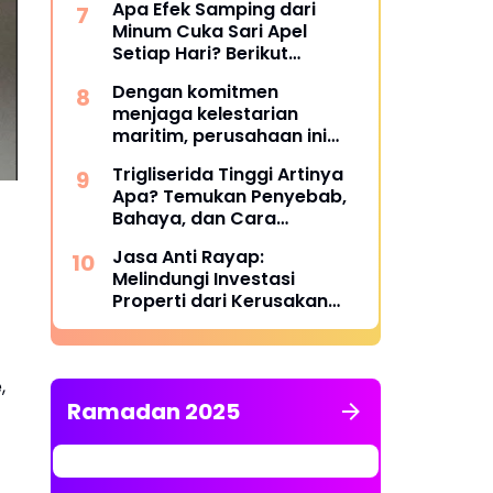
Apa Efek Samping dari
Minum Cuka Sari Apel
Setiap Hari? Berikut
Penjelasannya
Dengan komitmen
menjaga kelestarian
maritim, perusahaan ini
berhasil melampaui target
Trigliserida Tinggi Artinya
TKDN, mencapai lebih dari
Apa? Temukan Penyebab,
55 persen.
Bahaya, dan Cara
Mengatasinya
Jasa Anti Rayap:
Melindungi Investasi
Properti dari Kerusakan
Struktural yang Tidak
Terlihat
,
Ramadan 2025