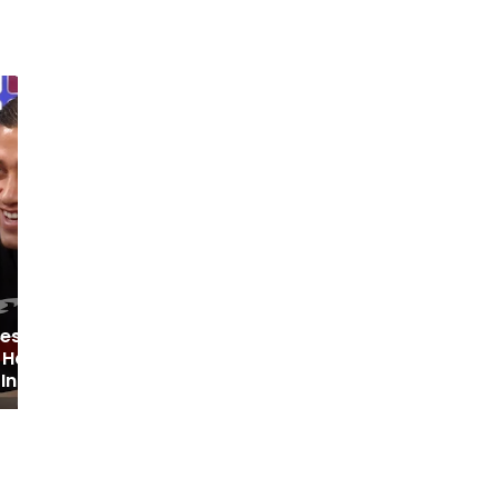
Thom Haye: Jadwal
Padat Timnas Indonesia
Bak Rollercoaster
es Bicara Motivasi
k Harapan 280 Juta
Indonesia