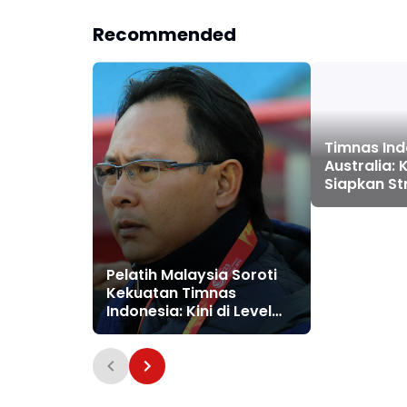
Recommended
Timnas Ind
Australia: 
Siapkan St
Rombak, Op
Hasil Positi
Pelatih Malaysia Soroti
Kekuatan Timnas
Indonesia: Kini di Level
Berbeda