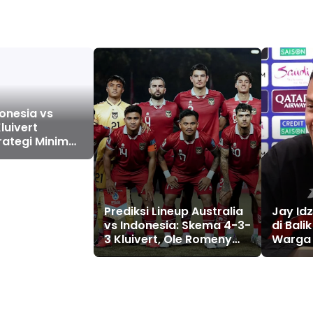
onesia vs
Kluivert
rategi Minim
timis Raih
f
Prediksi Lineup Australia
Jay Idz
vs Indonesia: Skema 4-3-
di Bali
3 Kluivert, Ole Romeny
Warga 
Jadi Andalan