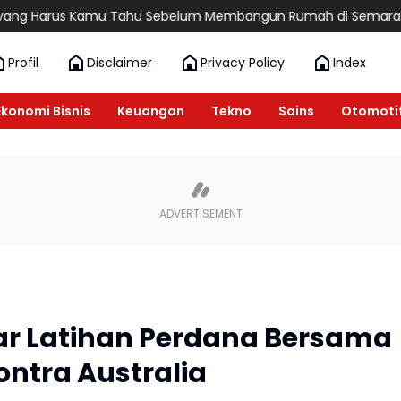
Kamu Tahu Sebelum Membangun Rumah di Semarang
6 Rekomend
Profil
Disclaimer
Privacy Policy
Index
Ekonomi Bisnis
Keuangan
Tekno
Sains
Otomoti
ar Latihan Perdana Bersama
ontra Australia