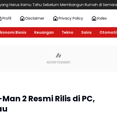
s Kamu Tahu Sebelum Membangun Rumah di Semarang
6 Rekomen
Profil
Disclaimer
Privacy Policy
Index
Ekonomi Bisnis
Keuangan
Tekno
Sains
Otomoti
Man 2 Resmi Rilis di PC,
au