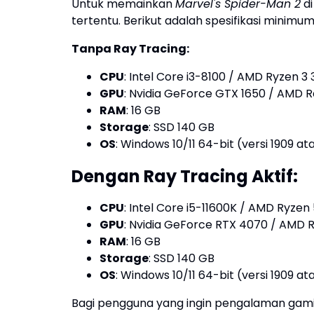
Untuk memainkan
Marvel's Spider-Man 2
di
tertentu. Berikut adalah spesifikasi minimu
Tanpa Ray Tracing:
CPU
: Intel Core i3-8100 / AMD Ryzen 3 
GPU
: Nvidia GeForce GTX 1650 / AMD 
RAM
: 16 GB
Storage
: SSD 140 GB
OS
: Windows 10/11 64-bit (versi 1909 at
Dengan Ray Tracing Aktif:
CPU
: Intel Core i5-11600K / AMD Ryzen
GPU
: Nvidia GeForce RTX 4070 / AMD 
RAM
: 16 GB
Storage
: SSD 140 GB
OS
: Windows 10/11 64-bit (versi 1909 at
Bagi pengguna yang ingin pengalaman gaming