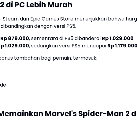
2 di PC Lebih Murah
erti Steam dan Epic Games Store menunjukkan bahwa har
 dibandingkan dengan versi PS5.
a
Rp 879.000
, sementara di PS5 dibanderol
Rp 1.029.000
.
p 1.029.000
, sedangkan versi PS5 mencapai
Rp 1.179.00
 bonus tambahan bagi pemain, termasuk:
ode
 Memainkan Marvel's Spider-Man 2 d