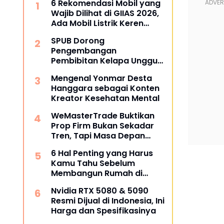
6 Rekomendasi Mobil yang
Wajib Dilihat di GIIAS 2026,
Ada Mobil Listrik Keren
untuk Aktivitas Perkotaan
SPUB Dorong
Pengembangan
Pembibitan Kelapa Unggul
di Desa Gunung Gede
Mengenal Yonmar Desta
Hanggara sebagai Konten
Kreator Kesehatan Mental
WeMasterTrade Buktikan
Prop Firm Bukan Sekadar
Tren, Tapi Masa Depan
Trading
6 Hal Penting yang Harus
Kamu Tahu Sebelum
Membangun Rumah di
Semarang
Nvidia RTX 5080 & 5090
Resmi Dijual di Indonesia, Ini
Harga dan Spesifikasinya