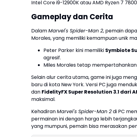
Intel Core i9-12900K atau AMD Ryzen 7 780
Gameplay dan Cerita
Dalam
Marvel's Spider-Man 2
, pemain dapa
Morales, yang memiliki kemampuan unik ma
Peter Parker kini memiliki
Symbiote Su
agresif.
Miles Morales tetap mempertahanka
Selain alur cerita utama, game ini juga men
baru di kota New York. Versi PC juga menduk
dan
FidelityFX Super Resolution 3.1 dari 
maksimal.
Kehadiran
Marvel's Spider-Man 2
di PC mem
permainan ini dengan harga lebih terjangkau 
yang mumpuni, pemain bisa merasakan peng