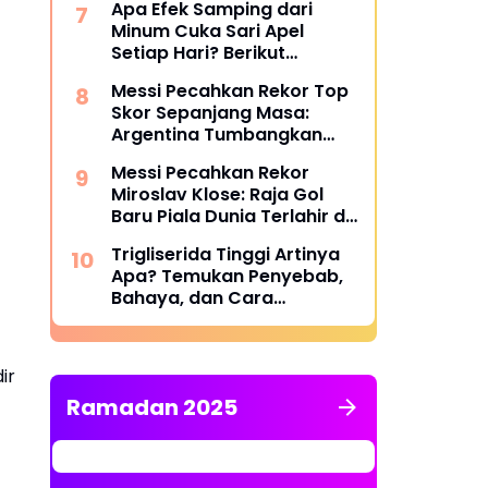
Apa Efek Samping dari
Minum Cuka Sari Apel
Setiap Hari? Berikut
Penjelasannya
Messi Pecahkan Rekor Top
Skor Sepanjang Masa:
Argentina Tumbangkan
Austria 2-0 di Piala Dunia
Messi Pecahkan Rekor
2026
Miroslav Klose: Raja Gol
Baru Piala Dunia Terlahir di
Dallas
Trigliserida Tinggi Artinya
Apa? Temukan Penyebab,
Bahaya, dan Cara
Mengatasinya
ir
Ramadan 2025