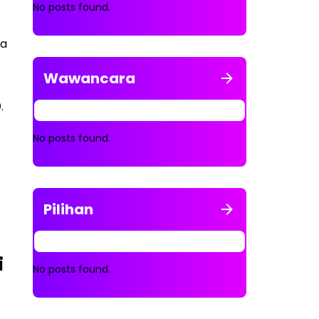
No posts found.
ga
Wawancara
0
.
No posts found.
Pilihan
i
No posts found.