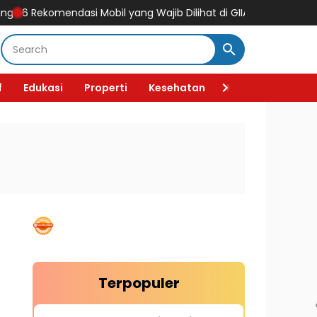
dasi Mobil yang Wajib Dilihat di GIIAS 2026, Ada Mobil Listrik Ke
f
Edukasi
Properti
Kesehatan
Kecantikan
F
Terpopuler