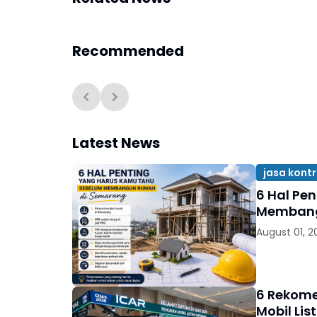
Recommended
Latest News
jasa kont
6 Hal Pe
Membang
August 01, 2
6 Rekome
Mobil Lis