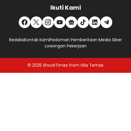
Ikuti Kami
Redaksi
Kontak Kami
Pedoman Pemberitaan Media Siber
Lowongan Pekerjaan
© 2025
ShockTimes
from
Gila Temax