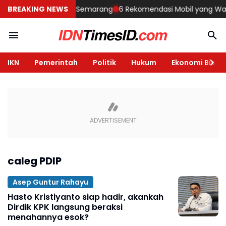
embangun Rumah di Semarang
BREAKING NEWS
6 Rekomendasi Mobil yang Wajib D
IKN
Pemerintah
Politik
Hukum
Ekonomi Bisnis
caleg PDIP
Asep Guntur Rahayu
Hasto Kristiyanto siap hadir, akankah
Dirdik KPK langsung beraksi
menahannya esok?