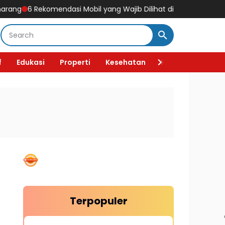
ng
6 Rekomendasi Mobil yang Wajib Dilihat di GIIAS 2026, Ada Mob
f
Edukasi
Properti
Kesehatan
Kecantikan
F
Terpopuler