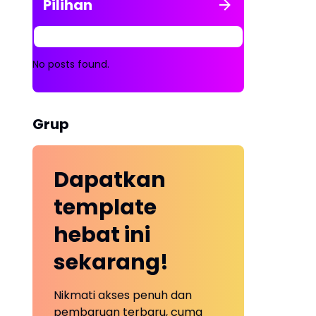
Pilihan
No posts found.
Grup
Dapatkan
template
hebat ini
sekarang!
Nikmati akses penuh dan
pembaruan terbaru, cuma