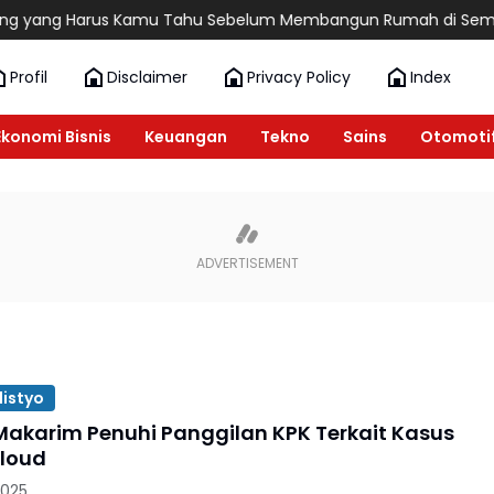
g yang Harus Kamu Tahu Sebelum Membangun Rumah di Semara
Profil
Disclaimer
Privacy Policy
Index
Ekonomi Bisnis
Keuangan
Tekno
Sains
Otomoti
listyo
akarim Penuhi Panggilan KPK Terkait Kasus
loud
2025