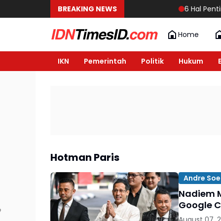
BREAKING NEWS
6 Hal Pentin
Home
IKN
Pemerintah
Politik
Hukum
Hotman Paris
Andre Soe
Nadiem M
Google C
August 07, 