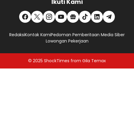
Ikuti Kami
Redaksi
Kontak Kami
Pedoman Pemberitaan Media Siber
Lowongan Pekerjaan
© 2025
ShockTimes
from
Gila Temax