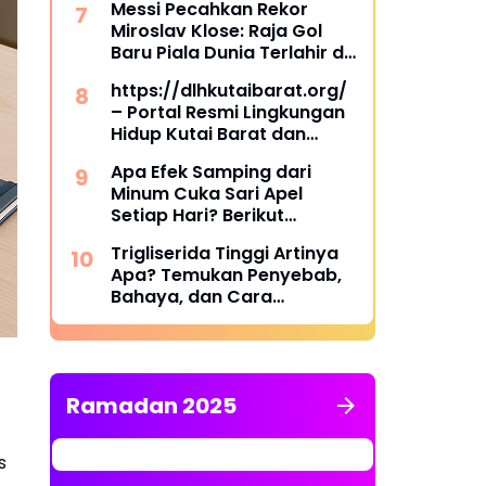
Messi Pecahkan Rekor
Miroslav Klose: Raja Gol
Baru Piala Dunia Terlahir di
Dallas
https://dlhkutaibarat.org/
– Portal Resmi Lingkungan
Hidup Kutai Barat dan
Pusat Informasi
Apa Efek Samping dari
Lingkungan Terpercaya
Minum Cuka Sari Apel
Setiap Hari? Berikut
Penjelasannya
Trigliserida Tinggi Artinya
Apa? Temukan Penyebab,
Bahaya, dan Cara
Mengatasinya
Ramadan 2025
s