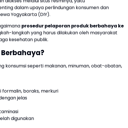
diakses melalui situs resminya, yaitu
 penting dalam upaya perlindungan konsumen dan
ewa Yogyakarta (DIY).
bagaimana
prosedur pelaporan produk berbahaya ke
ngkah-langkah yang harus dilakukan oleh masyarakat
jaga kesehatan publik.
 Berbahaya?
ang konsumsi seperti makanan, minuman, obat-obatan,
ormalin, boraks, merkuri
dengan jelas
taminasi
elah digunakan