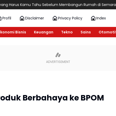
s Kamu Tahu Sebelum Membangun Rumah di Semarang
6 Rekome
Profil
Disclaimer
Privacy Policy
Index
Ekonomi Bisnis
Keuangan
Tekno
Sains
Otomoti
Produk Berbahaya ke BPOM