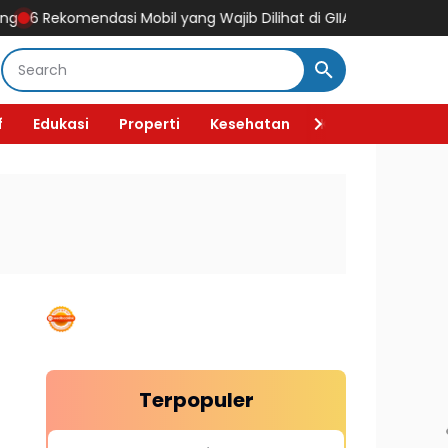
ndasi Mobil yang Wajib Dilihat di GIIAS 2026, Ada Mobil Listrik K
f
Edukasi
Properti
Kesehatan
Kecantikan
F
Terpopuler