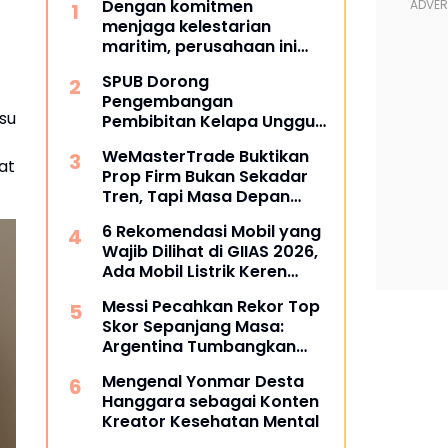
Dengan komitmen
menjaga kelestarian
maritim, perusahaan ini
berhasil melampaui target
SPUB Dorong
TKDN, mencapai lebih dari
Pengembangan
55 persen.
su
Pembibitan Kelapa Unggul
di Desa Gunung Gede
WeMasterTrade Buktikan
at
Prop Firm Bukan Sekadar
Tren, Tapi Masa Depan
Trading
6 Rekomendasi Mobil yang
Wajib Dilihat di GIIAS 2026,
Ada Mobil Listrik Keren
untuk Aktivitas Perkotaan
Messi Pecahkan Rekor Top
Skor Sepanjang Masa:
Argentina Tumbangkan
Austria 2-0 di Piala Dunia
Mengenal Yonmar Desta
2026
Hanggara sebagai Konten
Kreator Kesehatan Mental