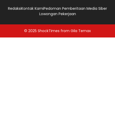
Redaksi
Kontak Kami
Pedoman Pemberitaan Media Siber
Lowongan Pekerjaan
© 2025
ShockTimes
from
Gila Temax