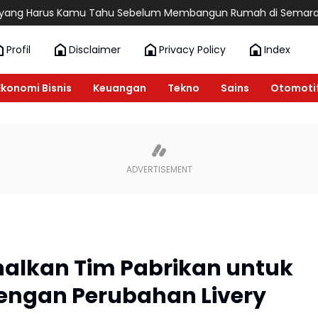
us Kamu Tahu Sebelum Membangun Rumah di Semarang
6 Rekom
Profil
Disclaimer
Privacy Policy
Index
Ekonomi Bisnis
Keuangan
Tekno
Sains
Otomoti
alkan Tim Pabrikan untuk
engan Perubahan Livery