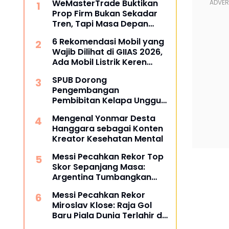
WeMasterTrade Buktikan
Prop Firm Bukan Sekadar
Tren, Tapi Masa Depan
Trading
6 Rekomendasi Mobil yang
Wajib Dilihat di GIIAS 2026,
Ada Mobil Listrik Keren
untuk Aktivitas Perkotaan
SPUB Dorong
Pengembangan
Pembibitan Kelapa Unggul
di Desa Gunung Gede
Mengenal Yonmar Desta
Hanggara sebagai Konten
Kreator Kesehatan Mental
Messi Pecahkan Rekor Top
Skor Sepanjang Masa:
Argentina Tumbangkan
Austria 2-0 di Piala Dunia
Messi Pecahkan Rekor
2026
Miroslav Klose: Raja Gol
Baru Piala Dunia Terlahir di
Dallas