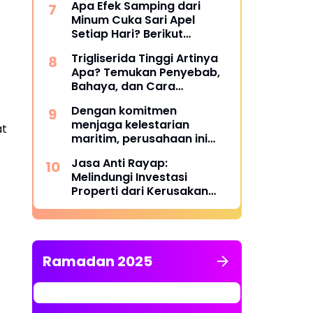
Apa Efek Samping dari
Minum Cuka Sari Apel
Setiap Hari? Berikut
Penjelasannya
Trigliserida Tinggi Artinya
Apa? Temukan Penyebab,
Bahaya, dan Cara
Mengatasinya
Dengan komitmen
menjaga kelestarian
at
maritim, perusahaan ini
berhasil melampaui target
Jasa Anti Rayap:
TKDN, mencapai lebih dari
Melindungi Investasi
55 persen.
Properti dari Kerusakan
Struktural yang Tidak
Terlihat
Ramadan 2025