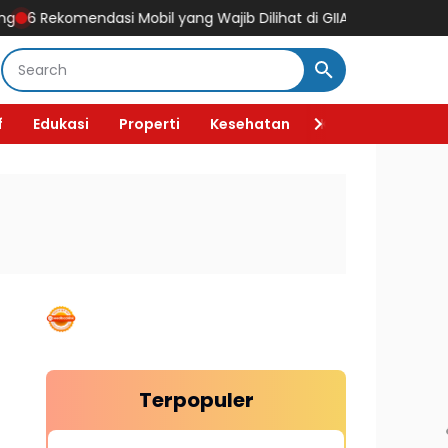
dasi Mobil yang Wajib Dilihat di GIIAS 2026, Ada Mobil Listrik Ke
f
Edukasi
Properti
Kesehatan
Kecantikan
F
Terpopuler