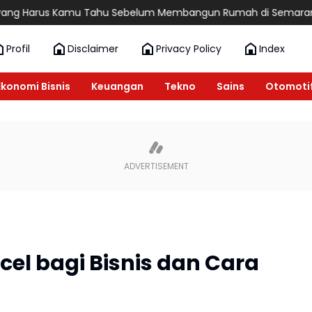
s Kamu Tahu Sebelum Membangun Rumah di Semarang
6 Rekomen
Profil
Disclaimer
Privacy Policy
Index
Ekonomi Bisnis
Keuangan
Tekno
Sains
Otomoti
el bagi Bisnis dan Cara