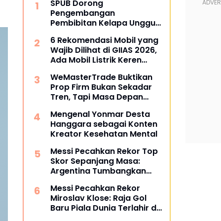
SPUB Dorong
Pengembangan
Pembibitan Kelapa Unggul
di Desa Gunung Gede
6 Rekomendasi Mobil yang
Wajib Dilihat di GIIAS 2026,
Ada Mobil Listrik Keren
untuk Aktivitas Perkotaan
WeMasterTrade Buktikan
Prop Firm Bukan Sekadar
Tren, Tapi Masa Depan
Trading
Mengenal Yonmar Desta
Hanggara sebagai Konten
Kreator Kesehatan Mental
Messi Pecahkan Rekor Top
Skor Sepanjang Masa:
Argentina Tumbangkan
Austria 2-0 di Piala Dunia
Messi Pecahkan Rekor
2026
Miroslav Klose: Raja Gol
Baru Piala Dunia Terlahir di
Dallas