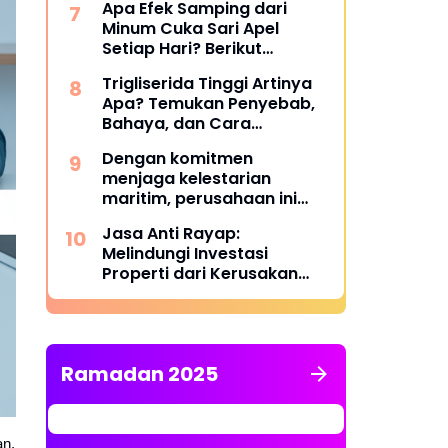
Apa Efek Samping dari
Minum Cuka Sari Apel
Setiap Hari? Berikut
Penjelasannya
Trigliserida Tinggi Artinya
Apa? Temukan Penyebab,
Bahaya, dan Cara
Mengatasinya
Dengan komitmen
menjaga kelestarian
maritim, perusahaan ini
berhasil melampaui target
Jasa Anti Rayap:
TKDN, mencapai lebih dari
Melindungi Investasi
55 persen.
Properti dari Kerusakan
Struktural yang Tidak
Terlihat
Ramadan 2025
an.