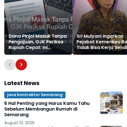
Dana Pinjol Masuk Tanpa
Sri Mulyani Ingatkan
Pengajuan, OJK Periksa
Pejabat Kemenkeu Ba
Rupiah Cepat: Ini
Tidak Bisa Kerja Sendi
Kronologi dan
Imbauannya
Latest News
jasa kontraktor Semarang
6 Hal Penting yang Harus Kamu Tahu
Sebelum Membangun Rumah di
Semarang
August 01, 2026