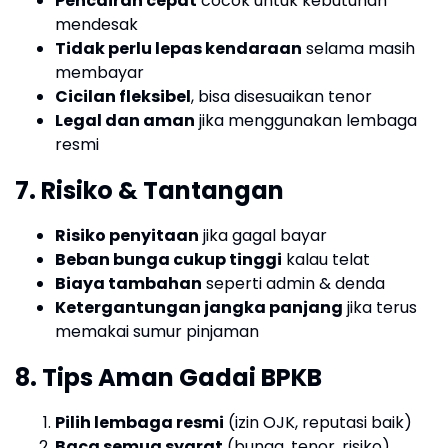
Pencairan cepat
cocok untuk kebutuhan
mendesak
Tidak perlu lepas kendaraan
selama masih
membayar
Cicilan fleksibel
, bisa disesuaikan tenor
Legal dan aman
jika menggunakan lembaga
resmi
7. Risiko & Tantangan
Risiko penyitaan
jika gagal bayar
Beban bunga cukup tinggi
kalau telat
Biaya tambahan
seperti admin & denda
Ketergantungan jangka panjang
jika terus
memakai sumur pinjaman
8. Tips Aman Gadai BPKB
Pilih lembaga resmi
(izin OJK, reputasi baik)
Baca semua syarat
(bunga, tenor, risiko)