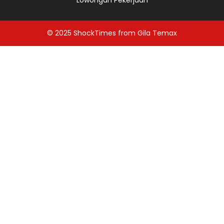
Lowongan Pekerjaan
© 2025
ShockTimes
from
Gila Temax