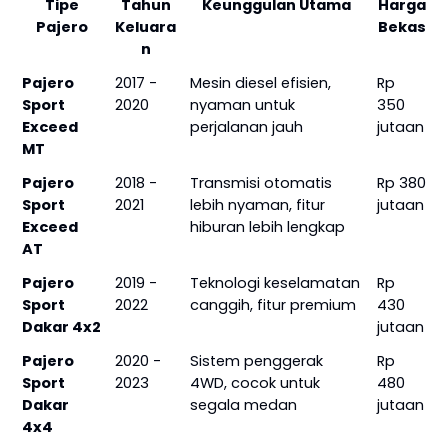
Tipe
Tahun
Keunggulan Utama
Harga
Pajero
Keluara
Bekas
n
Pajero
2017 -
Mesin diesel efisien,
Rp
Sport
2020
nyaman untuk
350
Exceed
perjalanan jauh
jutaan
MT
Pajero
2018 -
Transmisi otomatis
Rp 380
Sport
2021
lebih nyaman, fitur
jutaan
Exceed
hiburan lebih lengkap
AT
Pajero
2019 -
Teknologi keselamatan
Rp
Sport
2022
canggih, fitur premium
430
Dakar 4x2
jutaan
Pajero
2020 -
Sistem penggerak
Rp
Sport
2023
4WD, cocok untuk
480
Dakar
segala medan
jutaan
4x4