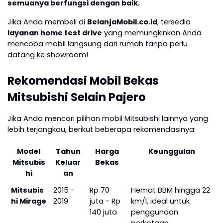
semuanya berfungsi dengan baik.
Jika Anda membeli di
BelanjaMobil.co.id
, tersedia
layanan home test drive
yang memungkinkan Anda
mencoba mobil langsung dari rumah tanpa perlu
datang ke showroom!
Rekomendasi Mobil Bekas
Mitsubishi Selain Pajero
Jika Anda mencari pilihan mobil Mitsubishi lainnya yang
lebih terjangkau, berikut beberapa rekomendasinya:
Model
Tahun
Harga
Keunggulan
Mitsubis
Keluar
Bekas
hi
an
Mitsubis
2015 -
Rp 70
Hemat BBM hingga 22
hi Mirage
2019
juta - Rp
km/l, ideal untuk
140 juta
penggunaan
perkotaan.