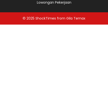
Lowongan Pekerjaan
© 2025
ShockTimes
from
Gila Temax