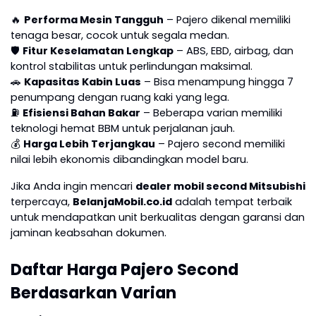
🔥
Performa Mesin Tangguh
– Pajero dikenal memiliki
tenaga besar, cocok untuk segala medan.
🛡
Fitur Keselamatan Lengkap
– ABS, EBD, airbag, dan
kontrol stabilitas untuk perlindungan maksimal.
🚗
Kapasitas Kabin Luas
– Bisa menampung hingga 7
penumpang dengan ruang kaki yang lega.
⛽
Efisiensi Bahan Bakar
– Beberapa varian memiliki
teknologi hemat BBM untuk perjalanan jauh.
💰
Harga Lebih Terjangkau
– Pajero second memiliki
nilai lebih ekonomis dibandingkan model baru.
Jika Anda ingin mencari
dealer mobil second Mitsubishi
terpercaya,
BelanjaMobil.co.id
adalah tempat terbaik
untuk mendapatkan unit berkualitas dengan garansi dan
jaminan keabsahan dokumen.
Daftar Harga Pajero Second
Berdasarkan Varian