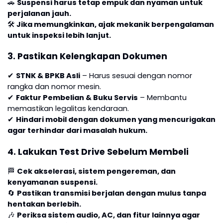
🚗
Suspensi harus tetap empuk dan nyaman untuk
perjalanan jauh.
🛠
Jika memungkinkan, ajak mekanik berpengalaman
untuk inspeksi lebih lanjut.
3. Pastikan Kelengkapan Dokumen
✔
STNK & BPKB Asli
– Harus sesuai dengan nomor
rangka dan nomor mesin.
✔
Faktur Pembelian & Buku Servis
– Membantu
memastikan legalitas kendaraan.
✔
Hindari mobil dengan dokumen yang mencurigakan
agar terhindar dari masalah hukum.
4. Lakukan Test Drive Sebelum Membeli
🏁
Cek akselerasi, sistem pengereman, dan
kenyamanan suspensi.
🔄
Pastikan transmisi berjalan dengan mulus tanpa
hentakan berlebih.
🎶
Periksa sistem audio, AC, dan fitur lainnya agar