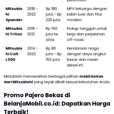
Mitsubis
2018 -
Rp 180
MPV keluarga dengan
hi
2022
juta - Rp
kabin luas dan fitur
Xpander
220 juta
modern.
Mitsubis
2016 -
Rp 150
Pickup tangguh untuk
hi Triton
2021
juta ke
kerja dan perjalanan
atas
off-road.
Mitsubis
2014 -
Rp 80
Kendaraan niaga
hi Colt
2020
juta - Rp
dengan daya angkut
L300
150 juta
besar dan mesin
diesel irit.
Mitsubishi menawarkan berbagai pilihan
mobil bekas
dari Mitsubishi
yang layak dibeli sesuai kebutuhan Anda.
Promo Pajero Bekas di
BelanjaMobil.co.id: Dapatkan Harga
Terbaik!